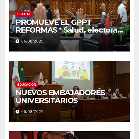
ESTATAL
PROMUEVE EL GPPT
REFORMAS * Salud, electoral
y justicia, de las principales
06/08/2026
EDUCACIÓN
NUEVOS EMBAJADORES
UNIVERSITARIOS
05/08/2026