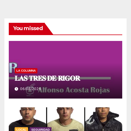
You missed
LA COLUMNA
𝐋𝐀𝐒 𝐓𝐑𝐄𝐒 𝐃𝐄 𝐑𝐈𝐆𝐎𝐑
06/08/2026
LOCAL
SEGUIRIDAD