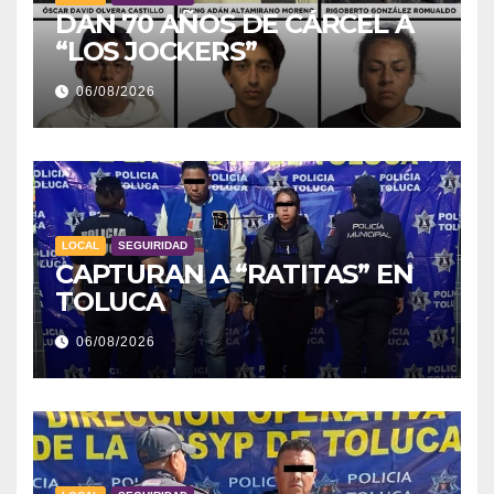
DAN 70 AÑOS DE CÁRCEL A
“LOS JOCKERS”
06/08/2026
LOCAL
SEGUIRIDAD
CAPTURAN A “RATITAS” EN
TOLUCA
06/08/2026