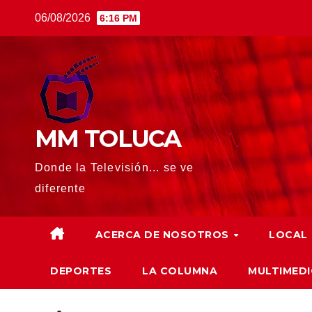
Saltar
06/08/2026
6:16 PM
al
contenido
MM TOLUCA
Donde la Televisión... se ve
diferente
ACERCA DE NOSOTROS
LOCAL
DEPORTES
LA COLUMNA
MULTIMEDI