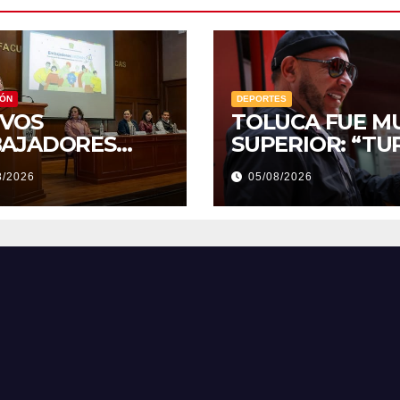
IÓN
DEPORTES
VOS
TOLUCA FUE M
AJADORES
SUPERIOR: “TU
VERSITARIOS
8/2026
05/08/2026