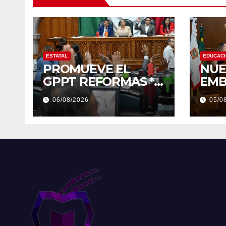
ESTATAL
EDUCAC
PROMUEVE EL
NUE
GPPT REFORMAS *
EMB
Salud, electoral y
UNI
06/08/2026
05/0
justicia, de las
principales