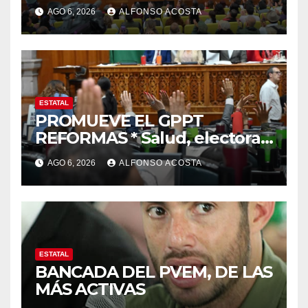
reconocimiento de la
AGO 6, 2026
ALFONSO ACOSTA
gobernadora Delfina Gómez
ESTATAL
PROMUEVE EL GPPT
REFORMAS * Salud, electoral
y justicia, de las principales
AGO 6, 2026
ALFONSO ACOSTA
ESTATAL
BANCADA DEL PVEM, DE LAS
MÁS ACTIVAS