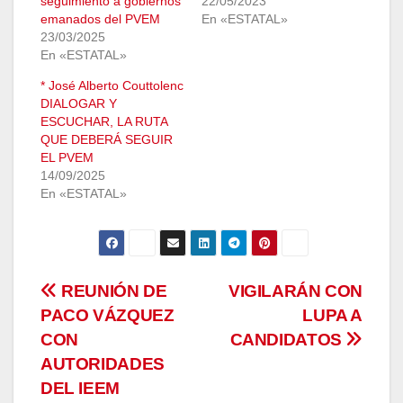
seguimiento a gobiernos
22/05/2023
emanados del PVEM
En «ESTATAL»
23/03/2025
En «ESTATAL»
* José Alberto Couttolenc
DIALOGAR Y
ESCUCHAR, LA RUTA
QUE DEBERÁ SEGUIR
EL PVEM
14/09/2025
En «ESTATAL»
Navegación
REUNIÓN DE
VIGILARÁN CON
PACO VÁZQUEZ
LUPA A
de
CON
CANDIDATOS
entradas
AUTORIDADES
DEL IEEM