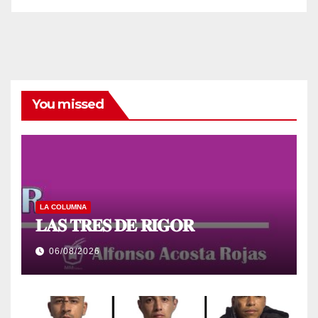
You missed
LA COLUMNA
𝐋𝐀𝐒 𝐓𝐑𝐄𝐒 𝐃𝐄 𝐑𝐈𝐆𝐎𝐑
06/08/2026