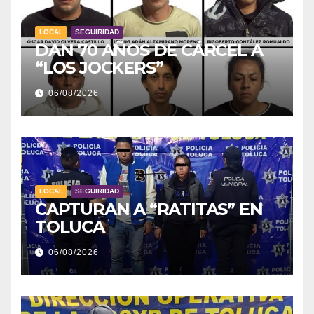
LOCAL
SEGUIRIDAD
DAN 70 AÑOS DE CÁRCEL A
“LOS JOCKERS”
06/08/2026
LOCAL
SEGUIRIDAD
CAPTURAN A “RATITAS” EN
TOLUCA
06/08/2026