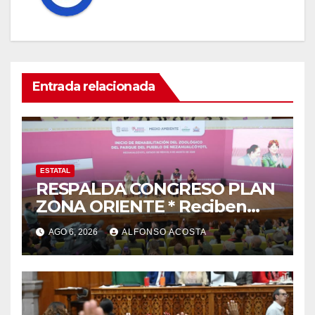
Entrada relacionada
ESTATAL
RESPALDA CONGRESO PLAN
ZONA ORIENTE * Reciben
reconocimiento de la
AGO 6, 2026
ALFONSO ACOSTA
gobernadora Delfina Gómez