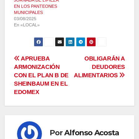
JORNADA DE LIPIEZA
EN LOS PANTEONES
MUNICIPALES
03/08/2025
En «LOCAL»
Navegación
APRUEBA
OBLIGARÁN A
ARMONIZACIÓN
DEUDORES
de
CON EL PLAN B DE
ALIMENTARIOS
entradas
SHEINBAUM EN EL
EDOMEX
Por
Alfonso Acosta