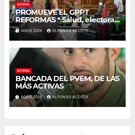
ESTATAL
PROMUEVE EL GPPT
REFORMAS * Salud, electoral
y justicia, de las principales
AGO 6, 2026
ALFONSO ACOSTA
ESTATAL
BANCADA DEL PVEM, DE LAS
MÁS ACTIVAS
AGO 4, 2026
ALFONSO ACOSTA