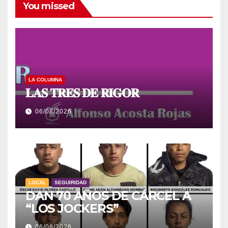
You missed
LA COLUMNA
𝐋𝐀𝐒 𝐓𝐑𝐄𝐒 𝐃𝐄 𝐑𝐈𝐆𝐎𝐑
06/08/2026
LOCAL
SEGUIRIDAD
DAN 70 AÑOS DE CÁRCEL A
“LOS JOCKERS”
06/08/2026