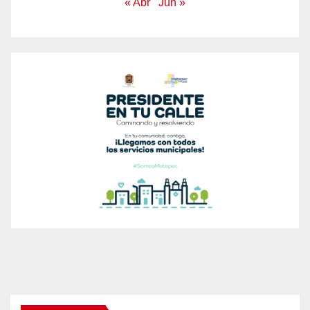
« Abr
Jun »