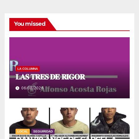
You missed
LA COLUMNA
𝐋𝐀𝐒 𝐓𝐑𝐄𝐒 𝐃𝐄 𝐑𝐈𝐆𝐎𝐑
06/08/2026
LOCAL
SEGUIRIDAD