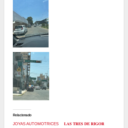
Relacionado
JOYAS AUTOMOTRICES
𝐋𝐀𝐒 𝐓𝐑𝐄𝐒 𝐃𝐄 𝐑𝐈𝐆𝐎𝐑