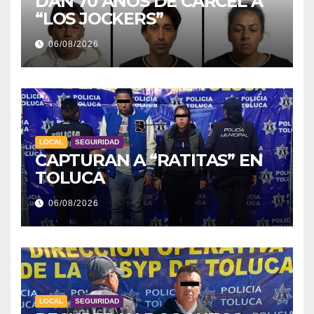
DAN 70 AÑOS DE CÁRCEL A
“LOS JOCKERS”
06/08/2026
LOCAL
SEGUIRIDAD
CAPTURAN A “RATITAS” EN
TOLUCA
06/08/2026
LOCAL
SEGUIRIDAD