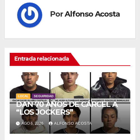
Por
Alfonso Acosta
Entrada relacionada
LOCAL
SEGUIRIDAD
DAN 70 AÑOS DE CÁRCEL A
“LOS JOCKERS”
AGO 6, 2026
ALFONSO ACOSTA