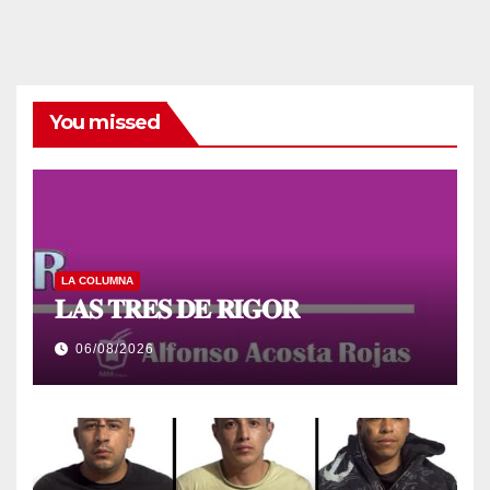
You missed
LA COLUMNA
𝐋𝐀𝐒 𝐓𝐑𝐄𝐒 𝐃𝐄 𝐑𝐈𝐆𝐎𝐑
06/08/2026