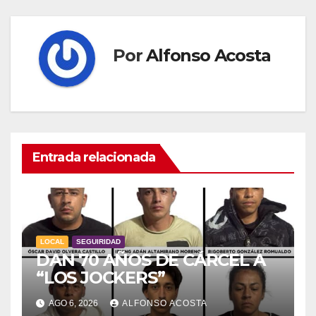
Por
Alfonso Acosta
Entrada relacionada
LOCAL
SEGUIRIDAD
DAN 70 AÑOS DE CÁRCEL A
“LOS JOCKERS”
AGO 6, 2026
ALFONSO ACOSTA