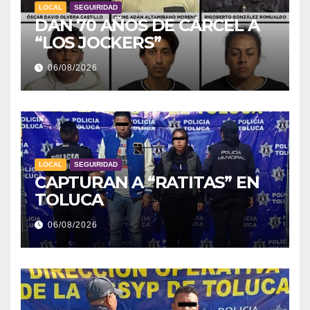
LOCAL
SEGUIRIDAD
DAN 70 AÑOS DE CÁRCEL A
“LOS JOCKERS”
06/08/2026
LOCAL
SEGUIRIDAD
CAPTURAN A “RATITAS” EN
TOLUCA
06/08/2026