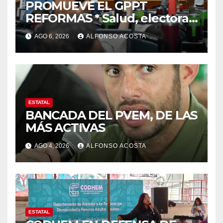
PROMUEVE EL GPPT
REFORMAS * Salud, electoral
y justicia, de las principales
AGO 6, 2026
ALFONSO ACOSTA
ESTATAL
BANCADA DEL PVEM, DE LAS
MÁS ACTIVAS
AGO 4, 2026
ALFONSO ACOSTA
ESTATAL