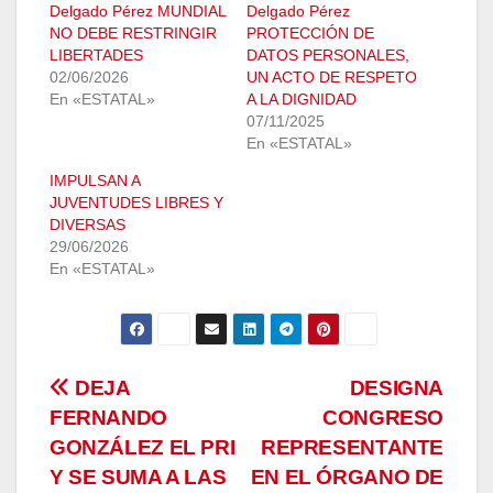
Delgado Pérez MUNDIAL
Delgado Pérez
NO DEBE RESTRINGIR
PROTECCIÓN DE
LIBERTADES
DATOS PERSONALES,
02/06/2026
UN ACTO DE RESPETO
En «ESTATAL»
A LA DIGNIDAD
07/11/2025
En «ESTATAL»
IMPULSAN A
JUVENTUDES LIBRES Y
DIVERSAS
29/06/2026
En «ESTATAL»
Navegación
DEJA
DESIGNA
FERNANDO
CONGRESO
de
GONZÁLEZ EL PRI
REPRESENTANTE
entradas
Y SE SUMA A LAS
EN EL ÓRGANO DE