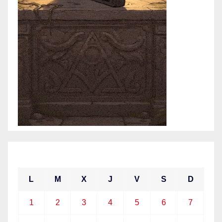
septiembre 2025
L
M
X
J
V
S
D
1
2
3
4
5
6
7