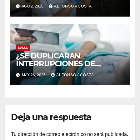
AGO 2, 2026
ALFONSO ACOSTA
SALUD
¿SE DUPLICARAN
INTERRUPCIONES DE
EMBARAZO LEGALES?
MAY 26, 2026
ALFONSO ACOSTA
Deja una respuesta
Tu dirección de correo electrónico no será publicada.