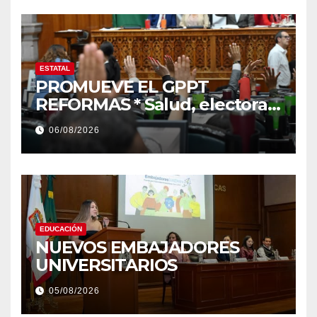
ESTATAL
PROMUEVE EL GPPT
REFORMAS * Salud, electoral
y justicia, de las principales
06/08/2026
EDUCACIÓN
NUEVOS EMBAJADORES
UNIVERSITARIOS
05/08/2026