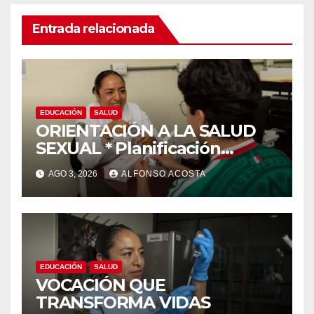
Entrada relacionada
EDUCACIÓN
SALUD
ORIENTACIÓN A LA SALUD
SEXUAL * Planificación
familiar, un derecho
AGO 3, 2026
ALFONSO ACOSTA
EDUCACIÓN
SALUD
VOCACIÓN QUE
TRANSFORMA VIDAS