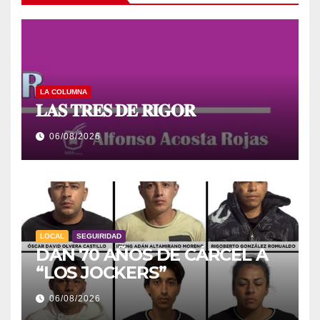
LA COLUMNA
𝐋𝐀𝐒 𝐓𝐑𝐄𝐒 𝐃𝐄 𝐑𝐈𝐆𝐎𝐑
06/08/2026
LOCAL
SEGUIRIDAD
DAN 70 AÑOS DE CÁRCEL A
“LOS JOCKERS”
06/08/2026