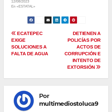
12/08/2023
En «ESTATAL»
Navegación
ECATEPEC
DETIENEN A
EXIGE
POLICÍAS POR
de
SOLUCIONES A
ACTOS DE
entradas
FALTA DE AGUA
CORRUPCIÓN E
INTENTO DE
EXTORSIÓN
Por
multimediostoluca9