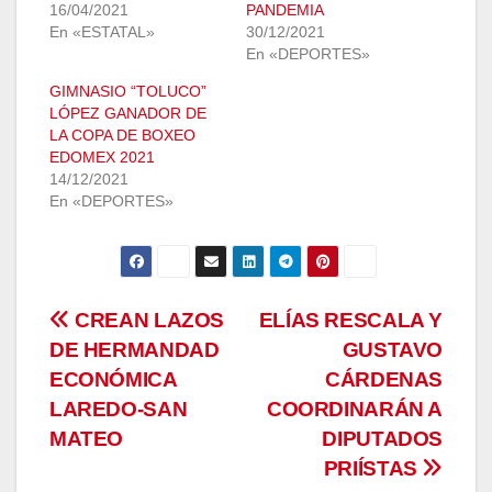
16/04/2021
PANDEMIA
En «ESTATAL»
30/12/2021
En «DEPORTES»
GIMNASIO “TOLUCO”
LÓPEZ GANADOR DE
LA COPA DE BOXEO
EDOMEX 2021
14/12/2021
En «DEPORTES»
Navegación
CREAN LAZOS
ELÍAS RESCALA Y
DE HERMANDAD
GUSTAVO
de
ECONÓMICA
CÁRDENAS
entradas
LAREDO-SAN
COORDINARÁN A
MATEO
DIPUTADOS
PRIÍSTAS