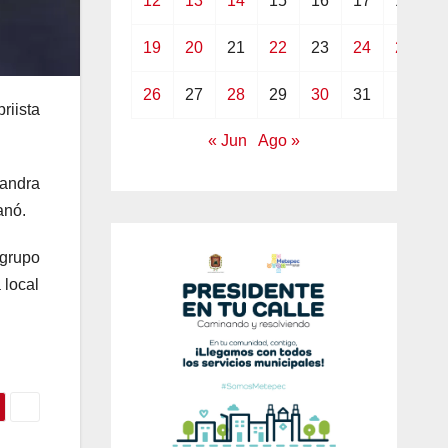
12
13
14
15
16
17
18
19
20
21
22
23
24
25
26
27
28
29
30
31
riista
« Jun
Ago »
jandra
anó.
grupo
 local