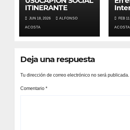
USUCAPIÓN SOCIAL
En e
ITINERANTE
Inte
Muje
JUN 18, 2026
ALFONSO
FEB 11
Cien
ACOSTA
febr
ACOSTA
reco
inva
cont
Deja una respuesta
muje
que,
dedi
Tu dirección de correo electrónico no será publicada.
voca
fort
Comentario
*
desa
y te
nues