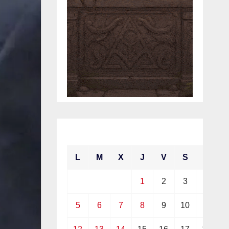
julio 2021
L
M
X
J
V
S
D
1
2
3
4
5
6
7
8
9
10
11