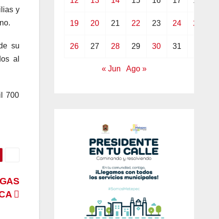
12
13
14
15
16
17
18
lias y
no.
19
20
21
22
23
24
25
 de su
26
27
28
29
30
31
dos al
« Jun
Ago »
il 700
AGAS
ECA