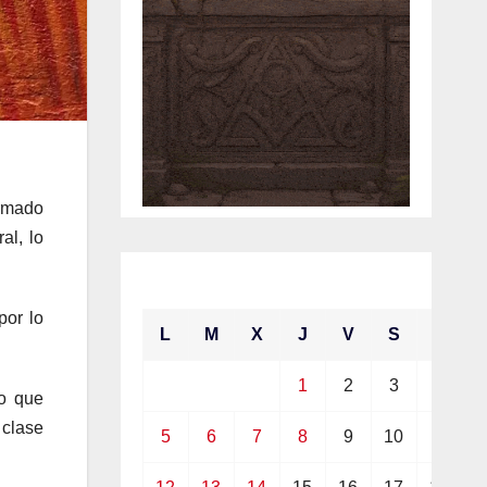
ormado
al, lo
julio 2021
por lo
L
M
X
J
V
S
D
1
2
3
4
lo que
clase
5
6
7
8
9
10
11