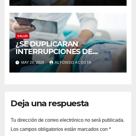
SALUD
¿SE DUPLICARAN
INTERRUPCIONES DE
EMBARAZO LEGALES?
MAY 26, 2026
ALFONSO ACOSTA
Deja una respuesta
Tu dirección de correo electrónico no será publicada.
Los campos obligatorios están marcados con
*