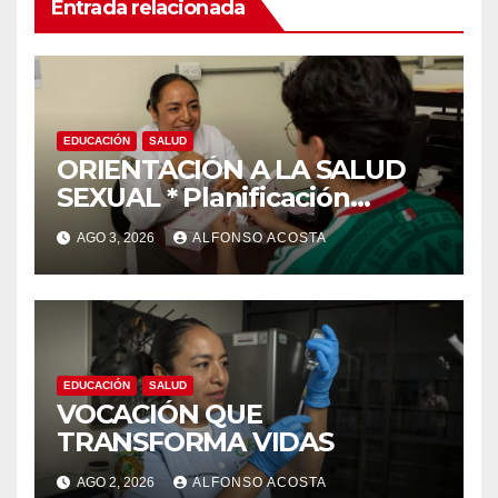
Entrada relacionada
EDUCACIÓN
SALUD
ORIENTACIÓN A LA SALUD
SEXUAL * Planificación
familiar, un derecho
AGO 3, 2026
ALFONSO ACOSTA
EDUCACIÓN
SALUD
VOCACIÓN QUE
TRANSFORMA VIDAS
AGO 2, 2026
ALFONSO ACOSTA