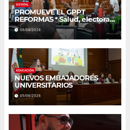
ESTATAL
PROMUEVE EL GPPT
REFORMAS * Salud, electoral
y justicia, de las principales
06/08/2026
EDUCACIÓN
NUEVOS EMBAJADORES
UNIVERSITARIOS
05/08/2026