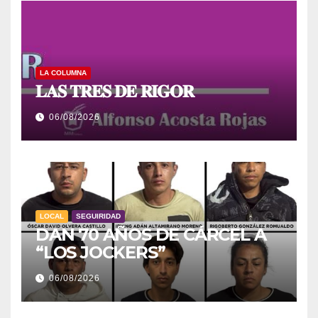
LA COLUMNA
𝐋𝐀𝐒 𝐓𝐑𝐄𝐒 𝐃𝐄 𝐑𝐈𝐆𝐎𝐑
06/08/2026
LOCAL
SEGUIRIDAD
DAN 70 AÑOS DE CÁRCEL A
“LOS JOCKERS”
06/08/2026