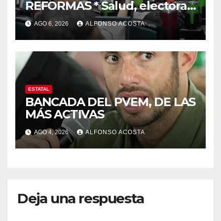
REFORMAS * Salud, electoral
y justicia, de las principales
AGO 6, 2026
ALFONSO ACOSTA
ESTATAL
BANCADA DEL PVEM, DE LAS
MÁS ACTIVAS
AGO 4, 2026
ALFONSO ACOSTA
Deja una respuesta