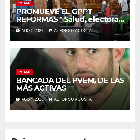
ESTATAL
PROMUEVE EL GPPT
REFORMAS * Salud, electoral
y justicia, de las principales
AGO 6, 2026
ALFONSO ACOSTA
ESTATAL
BANCADA DEL PVEM, DE LAS
MÁS ACTIVAS
AGO 4, 2026
ALFONSO ACOSTA