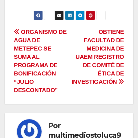
Navegación
ORGANISMO DE
OBTIENE
AGUA DE
FACULTAD DE
de
METEPEC SE
MEDICINA DE
entradas
SUMA AL
UAEM REGISTRO
PROGRAMA DE
DE COMITÉ DE
BONIFICACIÓN
ÉTICA DE
“JULIO
INVESTIGACIÓN
DESCONTADO”
Por
multimediostoluca9