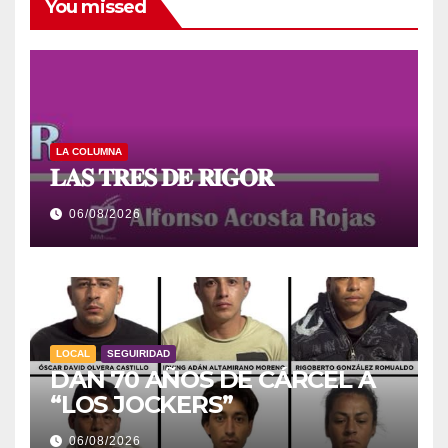
You missed
LA COLUMNA
𝐋𝐀𝐒 𝐓𝐑𝐄𝐒 𝐃𝐄 𝐑𝐈𝐆𝐎𝐑
06/08/2026
LOCAL
SEGUIRIDAD
DAN 70 AÑOS DE CÁRCEL A
“LOS JOCKERS”
06/08/2026