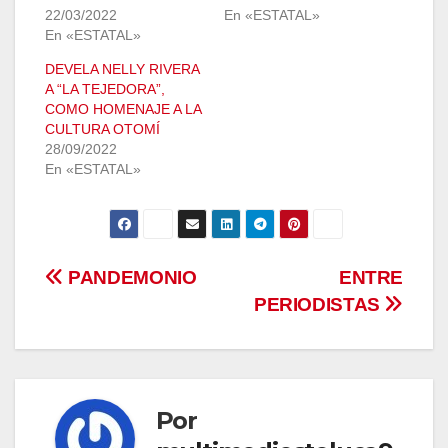
22/03/2022
En «ESTATAL»
En «ESTATAL»
DEVELA NELLY RIVERA
A “LA TEJEDORA”,
COMO HOMENAJE A LA
CULTURA OTOMÍ
28/09/2022
En «ESTATAL»
Navegación
PANDEMONIO
ENTRE
PERIODISTAS
de
entradas
Por