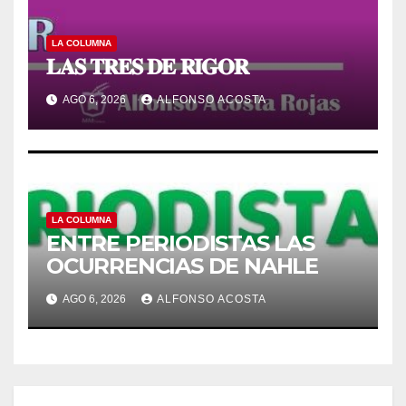
LA COLUMNA
𝐋𝐀𝐒 𝐓𝐑𝐄𝐒 𝐃𝐄 𝐑𝐈𝐆𝐎𝐑
AGO 6, 2026
ALFONSO ACOSTA
LA COLUMNA
ENTRE PERIODISTAS LAS
OCURRENCIAS DE NAHLE
AGO 6, 2026
ALFONSO ACOSTA