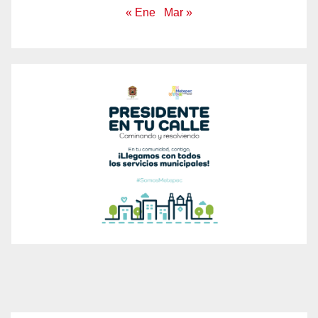
« Ene
Mar »