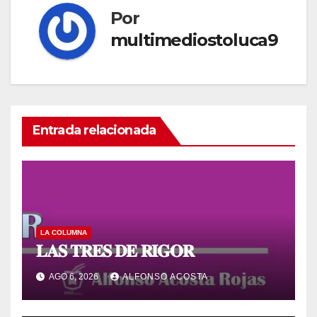
Por
multimediostoluca9
Entrada relacionada
LA COLUMNA
𝐋𝐀𝐒 𝐓𝐑𝐄𝐒 𝐃𝐄 𝐑𝐈𝐆𝐎𝐑
AGO 6, 2026
ALFONSO ACOSTA