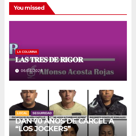
You missed
LA COLUMNA
𝐋𝐀𝐒 𝐓𝐑𝐄𝐒 𝐃𝐄 𝐑𝐈𝐆𝐎𝐑
06/08/2026
LOCAL
SEGUIRIDAD
DAN 70 AÑOS DE CÁRCEL A
“LOS JOCKERS”