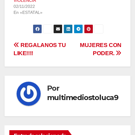
VIOLENCIA
02/11/2022
En «ESTATAL»
Navegación
REGALANOS TU
MUJERES CON
LIKE!!!!
PODER.
de
entradas
Por
multimediostoluca9