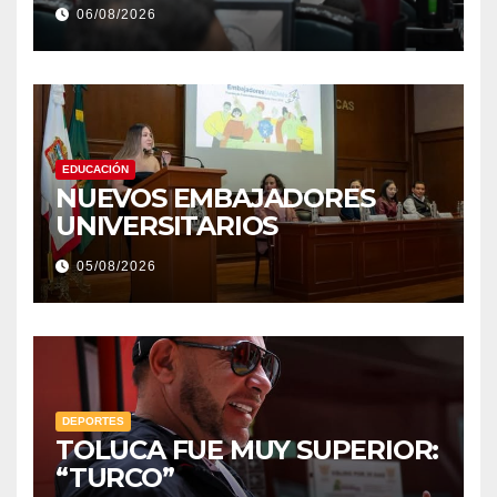
y justicia, de las principales
06/08/2026
EDUCACIÓN
NUEVOS EMBAJADORES
UNIVERSITARIOS
05/08/2026
DEPORTES
TOLUCA FUE MUY SUPERIOR:
“TURCO”