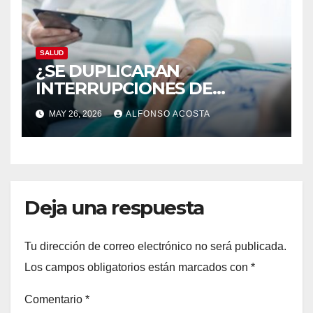
SALUD
¿SE DUPLICARAN
INTERRUPCIONES DE
EMBARAZO LEGALES?
MAY 26, 2026
ALFONSO ACOSTA
Deja una respuesta
Tu dirección de correo electrónico no será publicada.
Los campos obligatorios están marcados con
*
Comentario
*