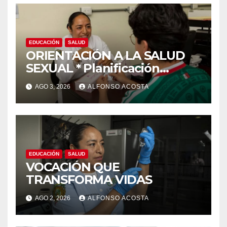
EDUCACIÓN
SALUD
ORIENTACIÓN A LA SALUD
SEXUAL * Planificación
familiar, un derecho
AGO 3, 2026
ALFONSO ACOSTA
EDUCACIÓN
SALUD
VOCACIÓN QUE
TRANSFORMA VIDAS
AGO 2, 2026
ALFONSO ACOSTA