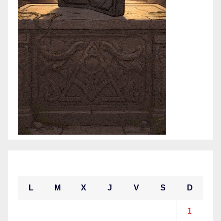
febrero 2026
L
M
X
J
V
S
D
1