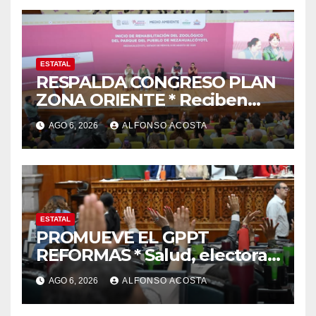
ESTATAL
RESPALDA CONGRESO PLAN
ZONA ORIENTE * Reciben
reconocimiento de la
AGO 6, 2026
ALFONSO ACOSTA
gobernadora Delfina Gómez
ESTATAL
PROMUEVE EL GPPT
REFORMAS * Salud, electoral
y justicia, de las principales
AGO 6, 2026
ALFONSO ACOSTA