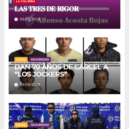
LA COLUMNA
𝐋𝐀𝐒 𝐓𝐑𝐄𝐒 𝐃𝐄 𝐑𝐈𝐆𝐎𝐑
06/08/2026
LOCAL
SEGUIRIDAD
DAN 70 AÑOS DE CÁRCEL A
“LOS JOCKERS”
06/08/2026
LOCAL
SEGUIRIDAD