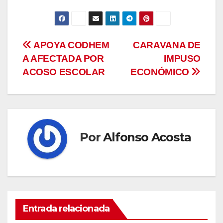
Navegación
APOYA CODHEM
CARAVANA DE
A AFECTADA POR
IMPUSO
de
ACOSO ESCOLAR
ECONÓMICO
entradas
Por
Alfonso Acosta
Entrada relacionada