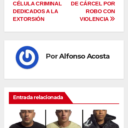
CÉLULA CRIMINAL
DE CÁRCEL POR
de
DEDICADOS A LA
ROBO CON
entradas
EXTORSIÓN
VIOLENCIA
Por
Alfonso Acosta
Entrada relacionada