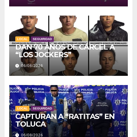
LOCAL
SEGUIRIDAD
DAN 70 AÑOS DE CÁRCEL A
“LOS JOCKERS”
06/08/2026
LOCAL
SEGUIRIDAD
CAPTURAN A “RATITAS” EN
TOLUCA
06/08/2026