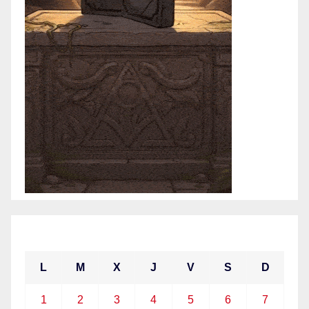
septiembre 2025
L
M
X
J
V
S
D
1
2
3
4
5
6
7