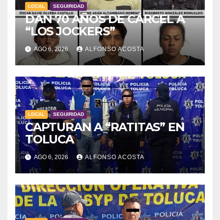
LOCAL
SEGUIRIDAD
DAN 70 AÑOS DE CÁRCEL A
“LOS JOCKERS”
AGO 6, 2026
ALFONSO ACOSTA
LOCAL
SEGUIRIDAD
CAPTURAN A “RATITAS” EN
TOLUCA
AGO 6, 2026
ALFONSO ACOSTA