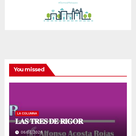
You missed
LA COLUMNA
𝐋𝐀𝐒 𝐓𝐑𝐄𝐒 𝐃𝐄 𝐑𝐈𝐆𝐎𝐑
06/08/2026