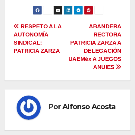
Navegación
RESPETO A LA
ABANDERA
AUTONOMÍA
RECTORA
de
SINDICAL:
PATRICIA ZARZA A
entradas
PATRICIA ZARZA
DELEGACIÓN
UAEMéx A JUEGOS
ANUIES
Por
Alfonso Acosta