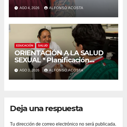
AGO 4, 2026
ALFONSO ACOSTA
EDUCACIÓN
SALUD
ORIENTACIÓN A LA SALUD
SEXUAL * Planificación
familiar, un derecho
AGO 3, 2026
ALFONSO ACOSTA
Deja una respuesta
Tu dirección de correo electrónico no será publicada.