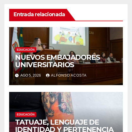
Entrada relacionada
EDUCACIÓN
NUEVOS EMBAJADORES
UNIVERSITARIOS
AGO 5, 2026
ALFONSO ACOSTA
EDUCACIÓN
TATUAJE, LENGUAJE DE
IDENTIDAD Y PERTENENCIA