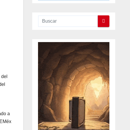
 del
del
ado a
UAEMéx