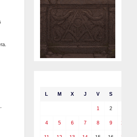
s
ra.
agosto 2025
L
M
X
J
V
S
D
.
1
2
3
4
5
6
7
8
9
10