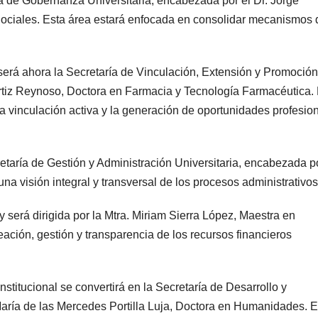
ía de Gobernanza Universitaria, encabezada por el Dr. Jorge
ociales. Esta área estará enfocada en consolidar mecanismos 
 será ahora la Secretaría de Vinculación, Extensión y Promoción
rtiz Reynoso, Doctora en Farmacia y Tecnología Farmacéutica.
 vinculación activa y la generación de oportunidades profesio
retaría de Gestión y Administración Universitaria, encabezada p
una visión integral y transversal de los procesos administrativos
 será dirigida por la Mtra. Miriam Sierra López, Maestra en
ación, gestión y transparencia de los recursos financieros
nstitucional se convertirá en la Secretaría de Desarrollo y
. María de las Mercedes Portilla Luja, Doctora en Humanidades. E