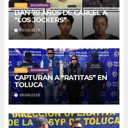
LOCAL
SEGUIRIDAD
DAN 70 AÑOS DE CÁRCEL A
“LOS JOCKERS”
06/08/2026
LOCAL
SEGUIRIDAD
CAPTURAN A “RATITAS” EN
TOLUCA
06/08/2026