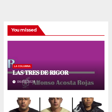
You missed
LA COLUMNA
𝐋𝐀𝐒 𝐓𝐑𝐄𝐒 𝐃𝐄 𝐑𝐈𝐆𝐎𝐑
06/08/2026