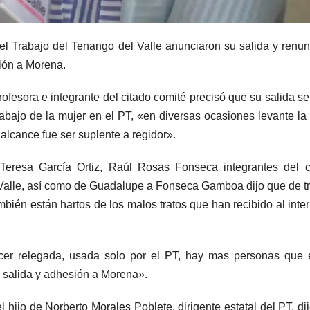
el Trabajo del Tenango del Valle anunciaron su salida y renun
ción a Morena.
fesora e integrante del citado comité precisó que su salida s
abajo de la mujer en el PT, «en diversas ocasiones levante l
 alcance fue ser suplente a regidor».
Teresa García Ortiz, Raúl Rosas Fonseca integrantes del c
 Valle, así como de Guadalupe a Fonseca Gamboa dijo que de t
mbién están hartos de los malos tratos que han recibido al inter
cer relegada, usada solo por el PT, hay mas personas que 
 salida y adhesión a Morena».
hijo de Norberto Morales Poblete, dirigente estatal del PT, di