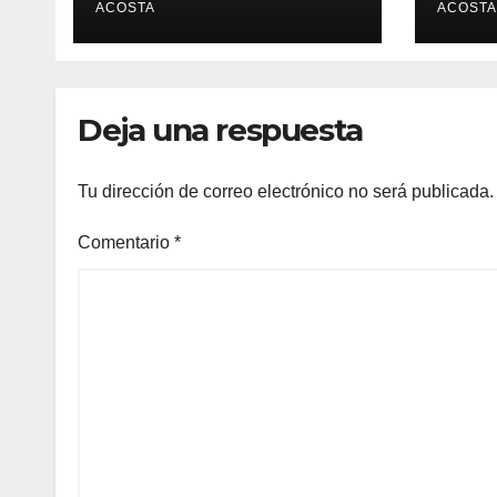
reconocimiento de
ACOSTA
prin
ACOSTA
la gobernadora
Delfina Gómez
Deja una respuesta
Tu dirección de correo electrónico no será publicada.
Comentario
*