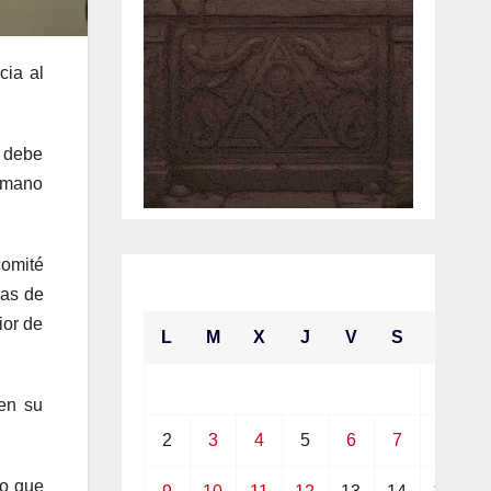
cia al
e debe
a mano
omité
agosto 2021
ras de
ior de
L
M
X
J
V
S
D
1
en su
2
3
4
5
6
7
8
jo que