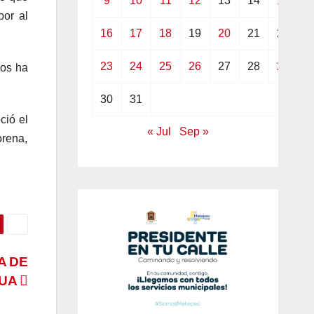
9
10
11
12
13
14
15
bor al
16
17
18
19
20
21
22
23
24
25
26
27
28
29
nos ha
30
31
ció el
« Jul
Sep »
orena,
A DE
UA