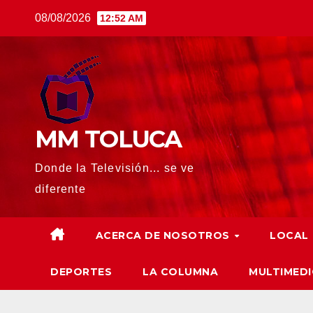
Saltar
08/08/2026
12:52 AM
al
contenido
MM TOLUCA
Donde la Televisión... se ve
diferente
ACERCA DE NOSOTROS
LOCAL
DEPORTES
LA COLUMNA
MULTIMEDI