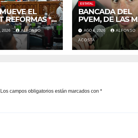
ESTATAL
MUEVE EL
BANCADA DEL
T REFORMAS *
PVEM, DE LAS 
d, electoral y
ACTIVAS
, 2026
ALFONSO
AGO 4, 2026
ALFONSO
cia, de las
cipales
ACOSTA
Los campos obligatorios están marcados con
*