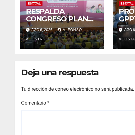
ESTATAL
ESTATAL
RESPALDA
PRO
CONGRESO PLAN
GPP
ZONA ORIENTE *
Salu
AGO 6, 2026
ALFONSO
AGO 6
Reciben
justi
reconocimiento de
ACOSTA
prin
ACOSTA
la gobernadora
Delfina Gómez
Deja una respuesta
Tu dirección de correo electrónico no será publicada.
Comentario
*