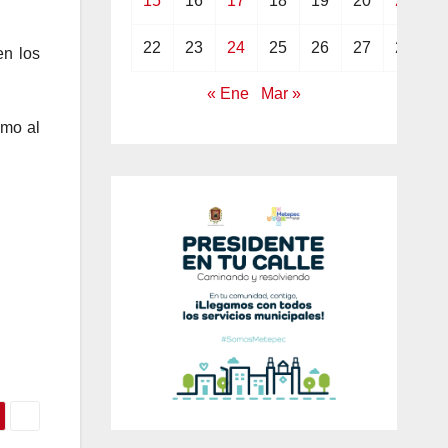
15
16
17
18
19
20
21
22
23
24
25
26
27
28
en los
« Ene
Mar »
omo al