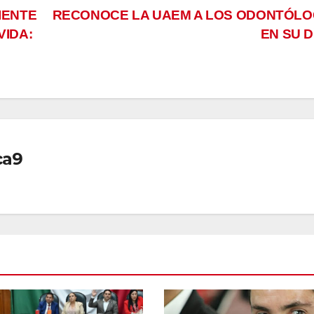
IENTE
RECONOCE LA UAEM A LOS ODONTÓL
VIDA:
EN SU D
ca9