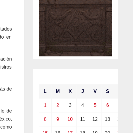
tados
ado en
zación
istros
febrero 2021
más de
L
M
X
J
V
S
D
1
2
3
4
5
6
7
le de
xico,
8
9
10
11
12
13
14
o como