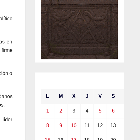
lítico
as en
 firme
ción o
febrero 2021
L
M
X
J
V
S
D
danos
os.
1
2
3
4
5
6
7
 líder
8
9
10
11
12
13
14