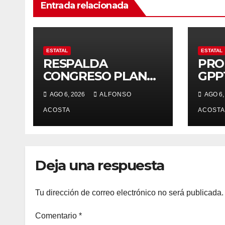
Entrada relacionada
ESTATAL
ESTATAL
RESPALDA
PRO
CONGRESO PLAN
GPP
ZONA ORIENTE *
Salu
AGO 6, 2026
ALFONSO
AGO 6,
Reciben
justi
reconocimiento de
ACOSTA
prin
ACOSTA
la gobernadora
Delfina Gómez
Deja una respuesta
Tu dirección de correo electrónico no será publicada.
Comentario
*