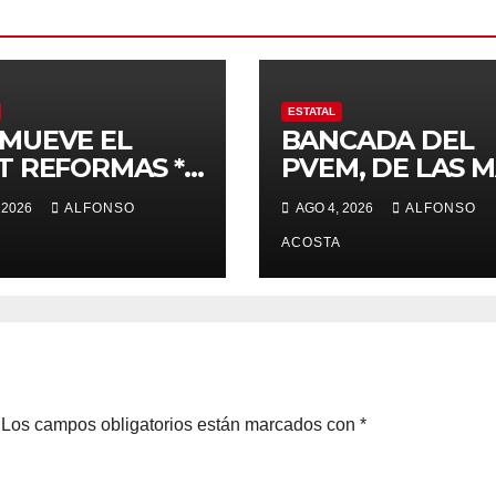
ESTATAL
MUEVE EL
BANCADA DEL
T REFORMAS *
PVEM, DE LAS 
d, electoral y
ACTIVAS
 2026
ALFONSO
AGO 4, 2026
ALFONSO
cia, de las
cipales
ACOSTA
Los campos obligatorios están marcados con
*