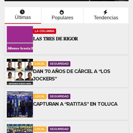
Últimas
Populares
Tendencias
LA COLUMNA
𝐋𝐀𝐒 𝐓𝐑𝐄𝐒 𝐃𝐄 𝐑𝐈𝐆𝐎𝐑
LOCAL
SEGUIRIDAD
DAN 70 AÑOS DE CÁRCEL A “LOS
JOCKERS”
LOCAL
SEGUIRIDAD
CAPTURAN A “RATITAS” EN TOLUCA
LOCAL
SEGUIRIDAD