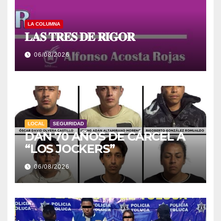
LA COLUMNA
𝐋𝐀𝐒 𝐓𝐑𝐄𝐒 𝐃𝐄 𝐑𝐈𝐆𝐎𝐑
06/08/2026
LOCAL
SEGUIRIDAD
DAN 70 AÑOS DE CÁRCEL A
“LOS JOCKERS”
06/08/2026